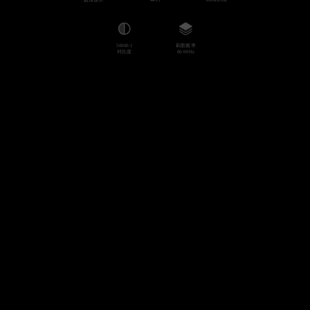
50000:1
刷新频率
对比度
60-90Hz